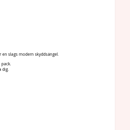
r en slags modern skyddsängel.
 pack.
 dig.