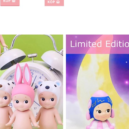
KÖP
KÖP