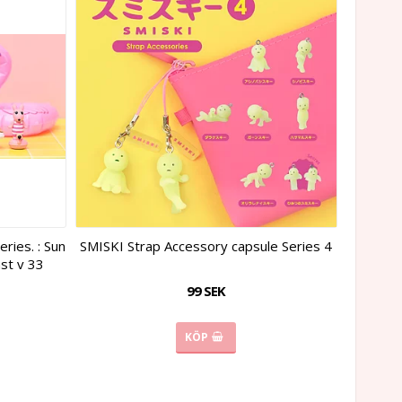
ries. : Sun
SMISKI Strap Accessory capsule Series 4
ast v 33
99 SEK
KÖP