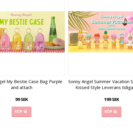
gel My Bestie Case Bag Purple
Sonny Angel Summer Vacation Se
and attach
Kissed Style Leverans tidig
99 SEK
199 SEK
KÖP
KÖP