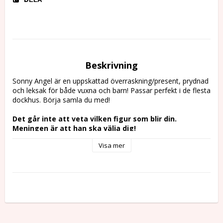
DELA
Beskrivning
Sonny Angel är en uppskattad överraskning/present, prydnad 
och leksak för både vuxna och barn! Passar perfekt i de flesta 
dockhus. Börja samla du med!
Det går inte att veta vilken figur som blir din.
Meningen är att han ska välja dig!
Visa mer
BLIND PACK
Sonny Angel säljs styckvis i en s.k. blind pack så man vet inte 
vilken docka man får utan att bryta förpackningen. Du kan 
inte returnera en bruten förpackning eftersom det är 
samlarfigurer. Vill du försäkra dig om att få alla 6 olika figurer 
går det bra att köpa hela serien/en hel display, d.v.s. 12 st, då 
får du dock 2 av varje.
BAKGRUND